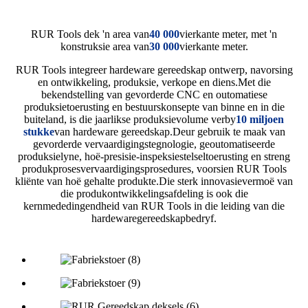
RUR Tools dek 'n area van
40 000
vierkante meter, met 'n
konstruksie area van
30 000
vierkante meter.
RUR Tools integreer hardeware gereedskap ontwerp, navorsing
en ontwikkeling, produksie, verkope en diens.Met die
bekendstelling van gevorderde CNC en outomatiese
produksietoerusting en bestuurskonsepte van binne en in die
buiteland, is die jaarlikse produksievolume verby
10 miljoen
stukke
van hardeware gereedskap.Deur gebruik te maak van
gevorderde vervaardigingstegnologie, geoutomatiseerde
produksielyne, hoë-presisie-inspeksiestelseltoerusting en streng
produkprosesvervaardigingsprosedures, voorsien RUR Tools
kliënte van hoë gehalte produkte.Die sterk innovasievermoë van
die produkontwikkelingsafdeling is ook die
kernmededingendheid van RUR Tools in die leiding van die
hardewaregereedskapbedryf.