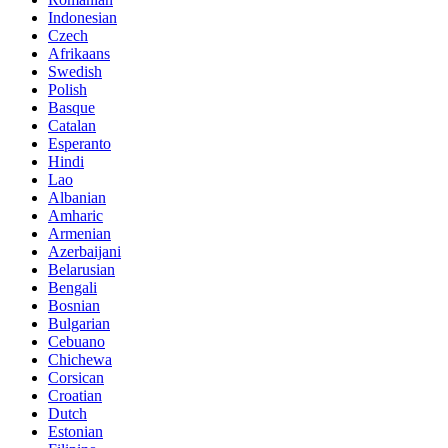
Indonesian
Czech
Afrikaans
Swedish
Polish
Basque
Catalan
Esperanto
Hindi
Lao
Albanian
Amharic
Armenian
Azerbaijani
Belarusian
Bengali
Bosnian
Bulgarian
Cebuano
Chichewa
Corsican
Croatian
Dutch
Estonian