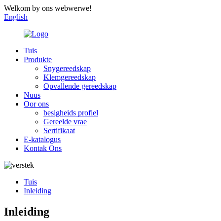
Welkom by ons webwerwe!
English
Tuis
Produkte
Snygereedskap
Klemgereedskap
Opvallende gereedskap
Nuus
Oor ons
besigheids profiel
Gereelde vrae
Sertifikaat
E-katalogus
Kontak Ons
Tuis
Inleiding
Inleiding