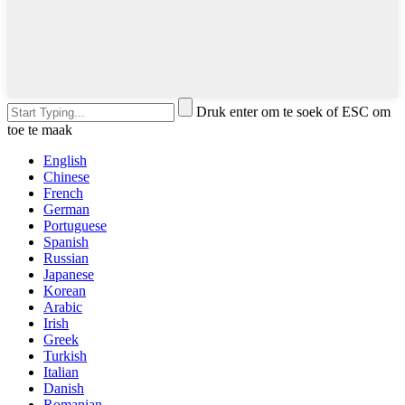
Druk enter om te soek of ESC om
toe te maak
English
Chinese
French
German
Portuguese
Spanish
Russian
Japanese
Korean
Arabic
Irish
Greek
Turkish
Italian
Danish
Romanian