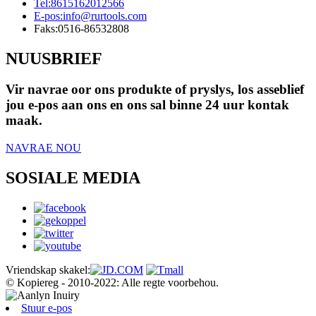
Tel:
8615162012566
E-pos:
info@rurtools.com
Faks:
0516-86532808
NUUSBRIEF
Vir navrae oor ons produkte of pryslys, los asseblief
jou e-pos aan ons en ons sal binne 24 uur kontak
maak.
NAVRAE NOU
SOSIALE MEDIA
Vriendskap skakel:
© Kopiereg - 2010-2022: Alle regte voorbehou.
Stuur e-pos